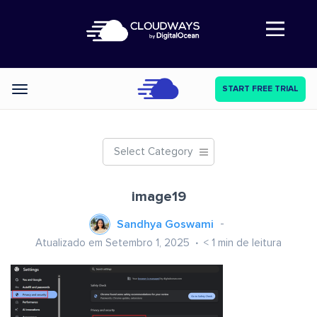
Abre a navegação
START FREE TRIAL
Categories
Select Category
image19
Sandhya Goswami
Atualizado em Setembro 1, 2025
< 1
min de leitura