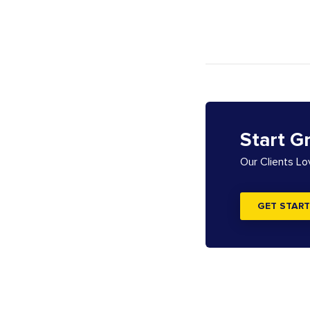
Start G
Our Clients L
GET START