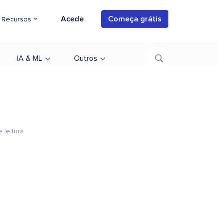
Acede
Começa grátis
Recursos
IA & ML
Outros
 leitura