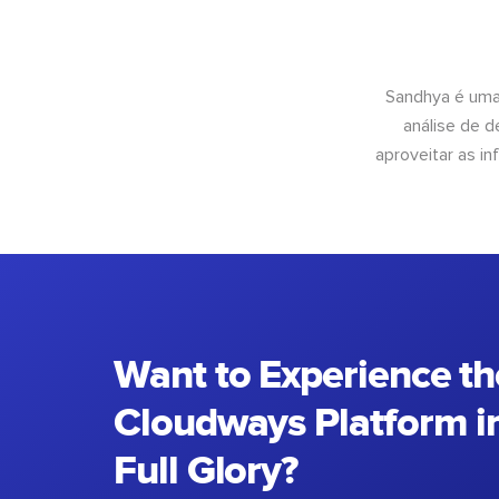
Sandhya é uma
análise de 
aproveitar as 
Want to Experience th
Cloudways Platform in
Full Glory?