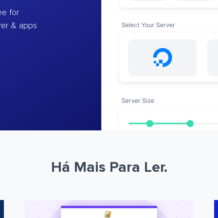
e for
ver & apps
Há Mais Para Ler.