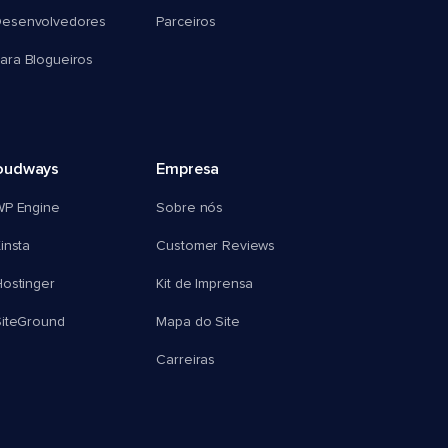
esenvolvedores
Parceiros
ra Blogueiros
oudways
Empresa
WP Engine
Sobre nós
insta
Customer Reviews
ostinger
Kit de Imprensa
SiteGround
Mapa do Site
Carreiras