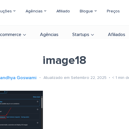
luções
Agências
Afiliado
Blogue
Preços
-commerce
Agências
Startups
Afiliados
image18
andhya Goswami
Atualizado em Setembro 22, 2025
< 1
min de