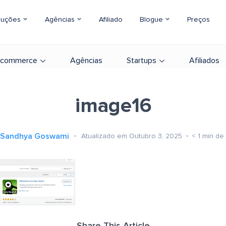
luções
Agências
Afiliado
Blogue
Preços
-commerce
Agências
Startups
Afiliados
image16
Sandhya Goswami
Atualizado em Outubro 3, 2025
< 1
min de 