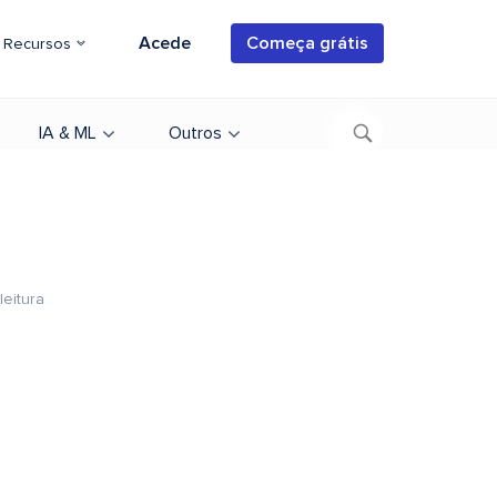
Acede
Começa grátis
Recursos
IA & ML
Outros
leitura