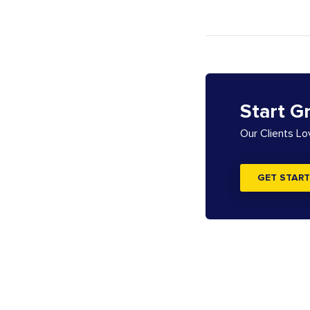
Start G
Our Clients L
GET START