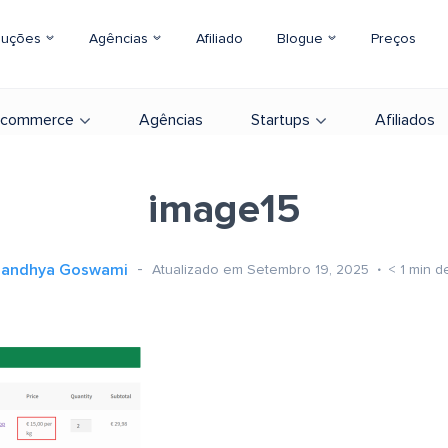
luções
Agências
Afiliado
Blogue
Preços
-commerce
Agências
Startups
Afiliados
image15
Sandhya Goswami
Atualizado em Setembro 19, 2025
< 1
min de