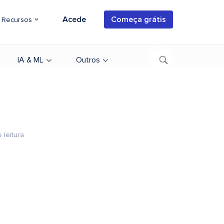
Acede
Começa grátis
Recursos
IA & ML
Outros
 leitura