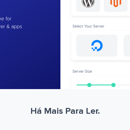
e for
ver & apps
Há Mais Para Ler.