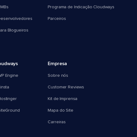
SMBs
Programa de Indicação Cloudways
esenvolvedores
Parceiros
ra Blogueiros
oudways
Empresa
WP Engine
Sobre nós
insta
Customer Reviews
ostinger
Kit de Imprensa
SiteGround
Mapa do Site
Carreiras