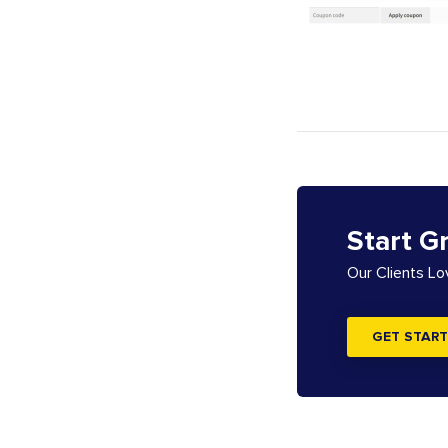
Start G
Our Clients L
GET START