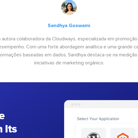
Sandhya Goswami
 autora colaboradora da Cloudways, especializada em promoção
desempenho. Com uma forte abordagem analítica e uma grande c
informações baseadas em dados, Sandhya destaca-se na medição
iniciativas de marketing orgânico.
e
 Its