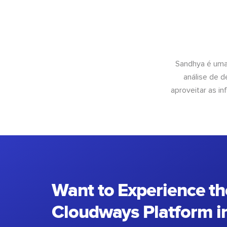
Sandhya é uma
análise de 
aproveitar as 
Want to Experience th
Cloudways Platform in