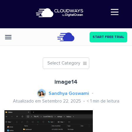
Abre a navegação
START FREE TRIAL
Categories
Select Category
image14
Sandhya Goswami
Atualizado em Setembro 22, 2025
< 1
min de leitura