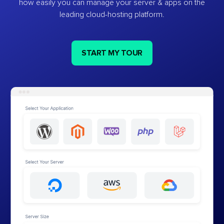
how easily you can manage your server & apps on the
leading cloud-hosting platform.
START MY TOUR