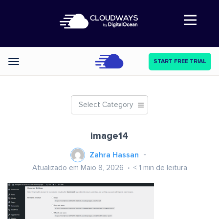
Abre a navegação
START FREE TRIAL
Categories
Select Category
image14
Zahra Hassan
Atualizado em Maio 8, 2026
< 1
min de leitura