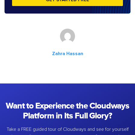
Zahra Hassan
Want to Experience the Cloudways
Platform in Its Full Glory?
Take a FREE guided tour of Cloudways and see for yourself