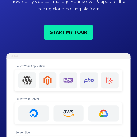
how easily you can manage your server & apps on the
leading cloud-hosting platform.
START MY TOUR