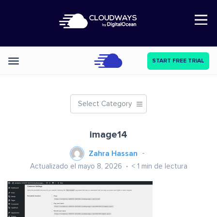
Open Nav
START FREE TRIAL
Categories
Select Category
image14
Zahra Hassan
Actualizado el mayo 8, 2026
< 1
min de lectura