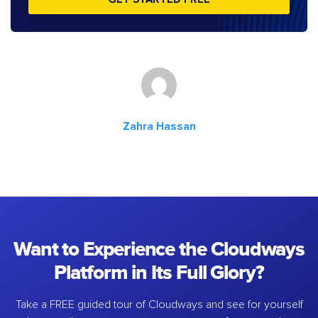
Zahra Hassan
Want to Experience the Cloudways
Platform in Its Full Glory?
Take a FREE guided tour of Cloudways and see for yourself