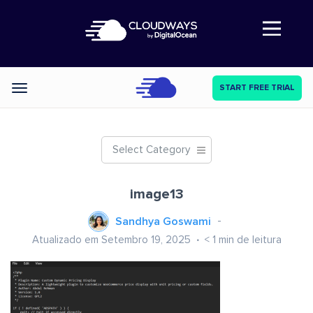
Abre a navegação
START FREE TRIAL
Categories
Select Category
image13
Sandhya Goswami
Atualizado em Setembro 19, 2025
< 1
min de leitura