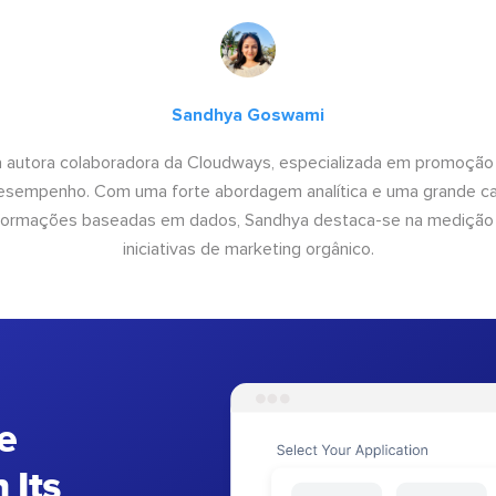
Sandhya Goswami
 autora colaboradora da Cloudways, especializada em promoção
desempenho. Com uma forte abordagem analítica e uma grande c
informações baseadas em dados, Sandhya destaca-se na medição
iniciativas de marketing orgânico.
e
 Its