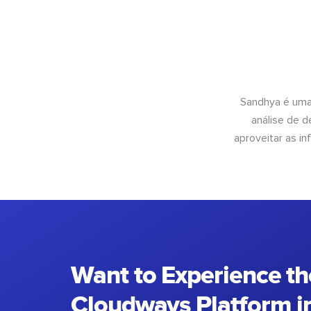
Sandhya é uma
análise de 
aproveitar as 
Want to Experience th
Cloudways Platform in