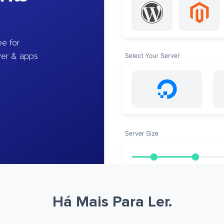
e for
ver & apps
Há Mais Para Ler.