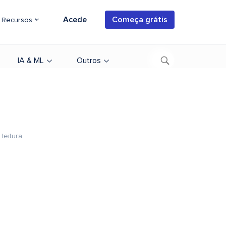
Acede
Começa grátis
Recursos
IA & ML
Outros
leitura