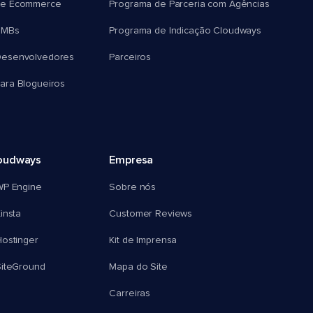
e Ecommerce
Programa de Parceria com Agências
SMBs
Programa de Indicação Cloudways
esenvolvedores
Parceiros
ra Blogueiros
oudways
Empresa
WP Engine
Sobre nós
insta
Customer Reviews
ostinger
Kit de Imprensa
SiteGround
Mapa do Site
Carreiras