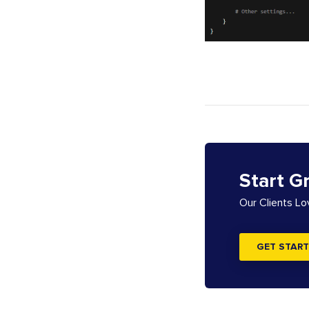
Start G
Our Clients L
GET START