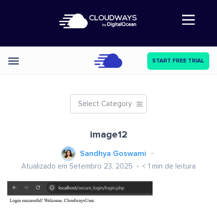
Abre a navegação
START FREE TRIAL
Categories
Select Category
image12
Sandhya Goswami
Atualizado em Setembro 23, 2025
< 1
min de leitura