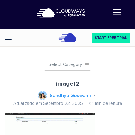
Abre a navegação
START FREE TRIAL
Categories
Select Category
image12
Sandhya Goswami
Atualizado em Setembro 22, 2025
< 1
min de leitura