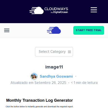
Abre a navegação
START FREE TRIAL
Categories
Select Category
image11
Sandhya Goswami
Atualizado em Setembro 26, 2025
< 1
min de leitura