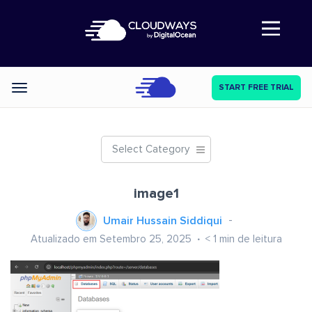
Abre a navegação
START FREE TRIAL
Categories
Select Category
image1
Umair Hussain Siddiqui
Atualizado em Setembro 25, 2025
< 1
min de leitura