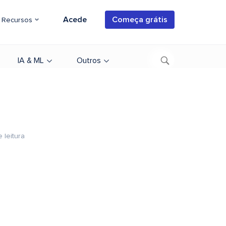
Acede
Começa grátis
Recursos
IA & ML
Outros
 leitura