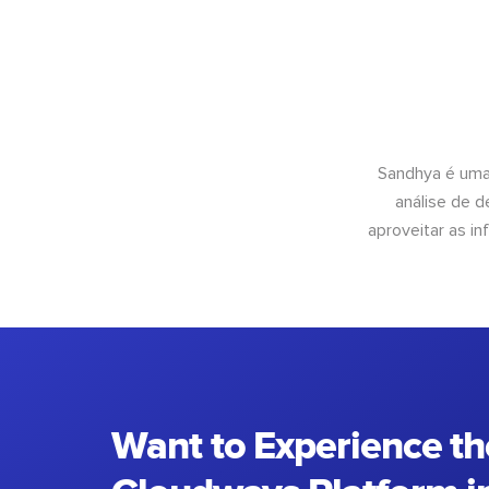
Sandhya é uma
análise de 
aproveitar as 
Want to Experience th