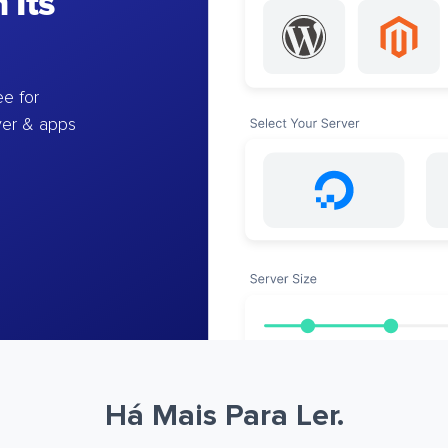
 Its
e for
ver & apps
Há Mais Para Ler.