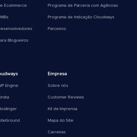
e Ecommerce
Programa de Parceria com Agências
SMBs
Programa de Indicação Cloudways
esenvolvedores
Parceiros
ra Blogueiros
oudways
Empresa
WP Engine
Sobre nós
insta
Customer Reviews
ostinger
Kit de Imprensa
SiteGround
Mapa do Site
Carreiras