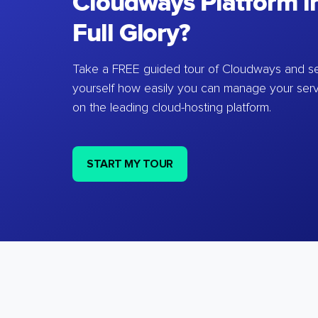
Cloudways Platform in
Full Glory?
Take a FREE guided tour of Cloudways and se
yourself how easily you can manage your ser
on the leading cloud-hosting platform.
START MY TOUR