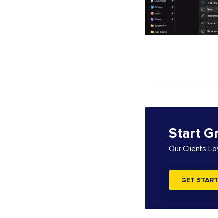
Start G
Our Clients L
GET START