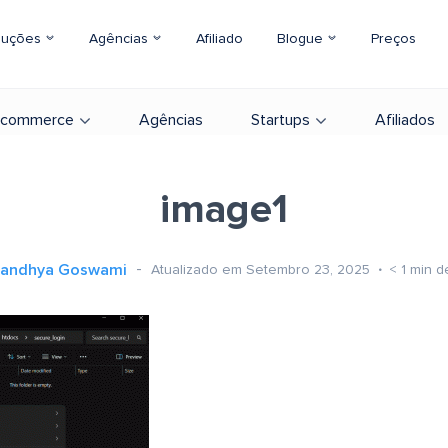
luções
Agências
Afiliado
Blogue
Preços
-commerce
Agências
Startups
Afiliados
image1
andhya Goswami
Atualizado em Setembro 23, 2025
< 1
min de