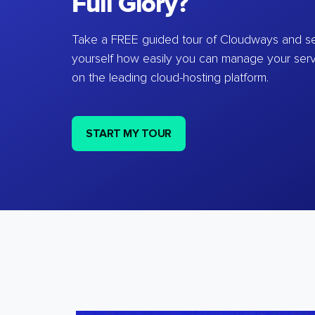
Full Glory?
Take a FREE guided tour of Cloudways and se
yourself how easily you can manage your ser
on the leading cloud-hosting platform.
START MY TOUR