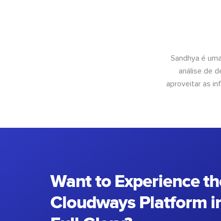
Sandhya é uma
análise de 
aproveitar as 
Want to Experience th
Cloudways Platform in