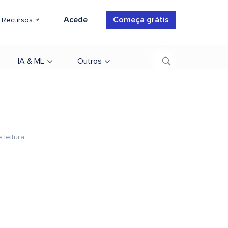
Acede
Começa grátis
Recursos
IA & ML
Outros
 leitura