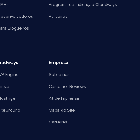
SMBs
Programa de Indicação Cloudways
esenvolvedores
Parceiros
ra Blogueiros
oudways
Empresa
WP Engine
Sobre nós
insta
Customer Reviews
ostinger
Kit de Imprensa
SiteGround
Mapa do Site
Carreiras