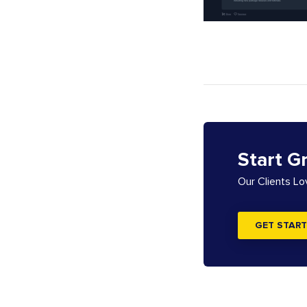
Start G
Our Clients L
GET START