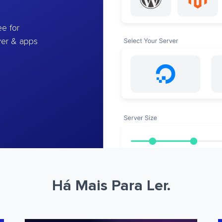
e for
ver & apps
Há Mais Para Ler.