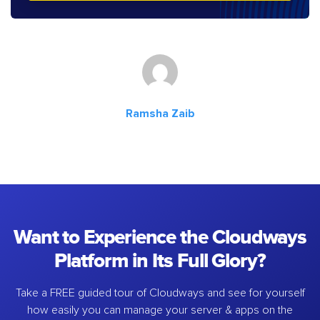
Ramsha Zaib
Want to Experience the Cloudways
Platform in Its Full Glory?
Take a FREE guided tour of Cloudways and see for yourself
how easily you can manage your server & apps on the