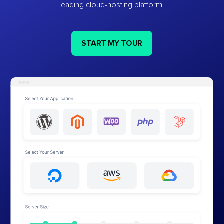
leading cloud-hosting platform.
START MY TOUR