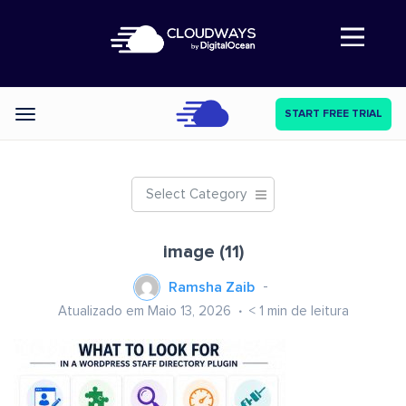
Abre a navegação
START FREE TRIAL
Categories
Select Category
image (11)
Ramsha Zaib
Atualizado em Maio 13, 2026
< 1
min de leitura