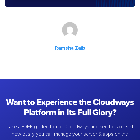
Ramsha Zaib
Want to Experience the Cloudways
Platform in Its Full Glory?
Take a FREE guided tour of Cloudways and see for yourself
how easily you can manage your server & apps on the