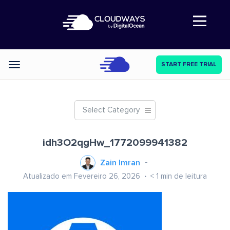
Abre a navegação
START FREE TRIAL
Categories
Select Category
idh3O2qgHw_1772099941382
Zain Imran
Atualizado em Fevereiro 26, 2026
< 1
min de leitura