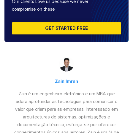
Our Clients Love us because we never
compromise on these
GET STARTED FREE
Zain Imran
Zain é um engenheiro eletrónico e um MBA que
adora aprofundar as tecnologias para comunicar o
valor que criam para as empresas. Interessado em
arquitecturas de sistemas, optimizações e
documentação técnica, esforça-se por oferecer
conhecimentos únicos aos leitores. Zain é um fã de