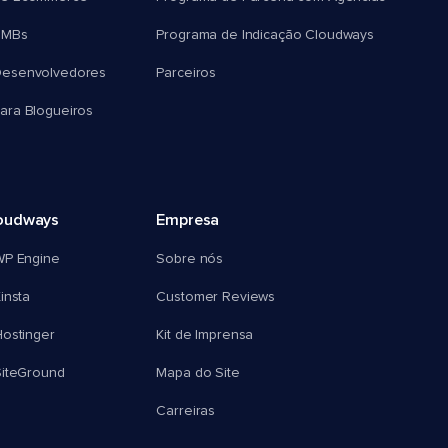
SMBs
Programa de Indicação Cloudways
esenvolvedores
Parceiros
ra Blogueiros
oudways
Empresa
WP Engine
Sobre nós
insta
Customer Reviews
ostinger
Kit de Imprensa
SiteGround
Mapa do Site
Carreiras