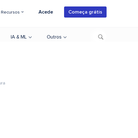
Acede
Começa grátis
Recursos
IA & ML
Outros
ura