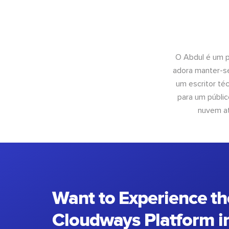
O Abdul é um pr
adora manter-se
um escritor té
para um públic
nuvem at
Want to Experience th
Cloudways Platform in