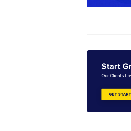
Start G
Our Clients L
GET START