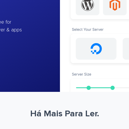
e for
ver & apps
Há Mais Para Ler.