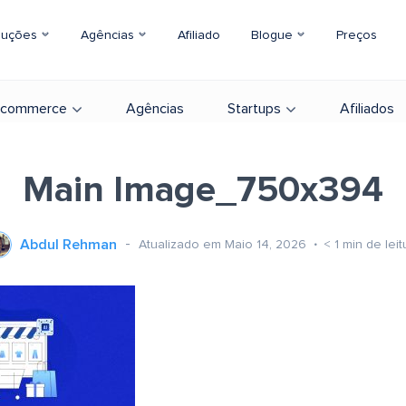
luções
Agências
Afiliado
Blogue
Preços
-commerce
Agências
Startups
Afiliados
Main Image_750x394
Abdul Rehman
Atualizado em Maio 14, 2026
< 1
min de leit