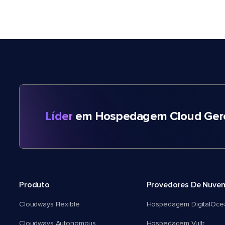
Líder
em Hospedagem Cloud Gere
Produto
Provedores De Nuve
Cloudways Flexible
Hospedagem DigitalOce
Cloudways Autonomous
Hospedagem Vultr