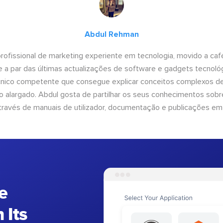
Abdul Rehman
ofissional de marketing experiente em tecnologia, movido a café 
 a par das últimas actualizações de software e gadgets tecnol
cnico competente que consegue explicar conceitos complexos d
o alargado. Abdul gosta de partilhar os seus conhecimentos sobre
ravés de manuais de utilizador, documentação e publicações em
e
 Its