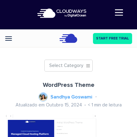
Abre a navegação
START FREE TRIAL
Categories
Select Category
WordPress Theme
Sandhya Goswami
Atualizado em Outubro 15, 2024
< 1
min de leitura