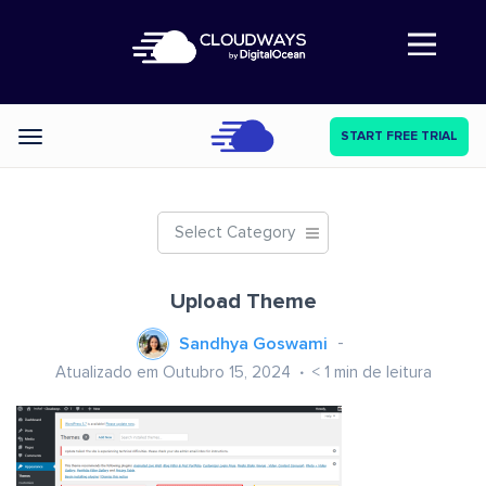
Abre a navegação
START FREE TRIAL
Categories
Select Category
Upload Theme
Sandhya Goswami
Atualizado em Outubro 15, 2024
< 1
min de leitura