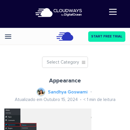
Abre a navegação
START FREE TRIAL
Categories
Select Category
Appearance
Sandhya Goswami
Atualizado em Outubro 15, 2024
< 1
min de leitura