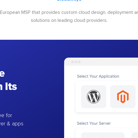
 European MSP that provides custom cloud design, deployment
solutions on leading cloud providers.
e
 Its
e for
ver & apps