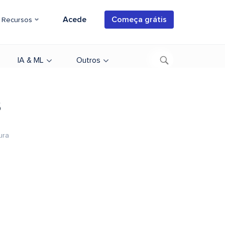
Acede
Começa grátis
Recursos
IA & ML
Outros
s
ura