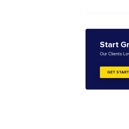
Start G
Our Clients L
GET START