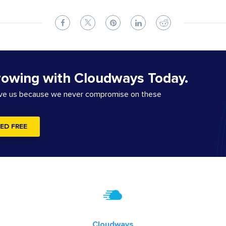
rowing with Cloudways Today.
ove us because we never compromise on these
ED FREE
Cloudways