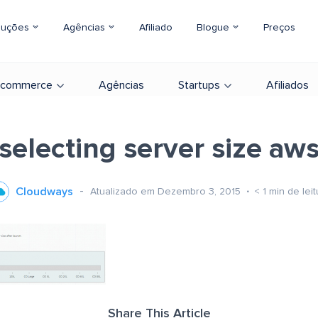
luções
Agências
Afiliado
Blogue
Preços
-commerce
Agências
Startups
Afiliados
selecting server size aw
Cloudways
Atualizado em Dezembro 3, 2015
< 1
min de leit
Share This Article