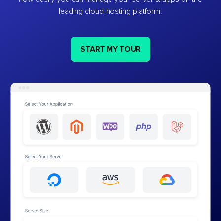
leading cloud-hosting platform.
START MY TOUR