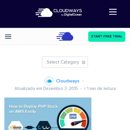
Abre a navegação
START FREE TRIAL
Categories
Select Category
Cloudways
Atualizado em Dezembro 3, 2015
< 1
min de leitura