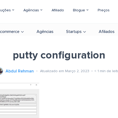
luções
Agências
Afiliado
Blogue
Preços
-commerce
Agências
Startups
Afiliados
putty configuration
Abdul Rehman
Atualizado em Março 2, 2023
< 1
min de leit