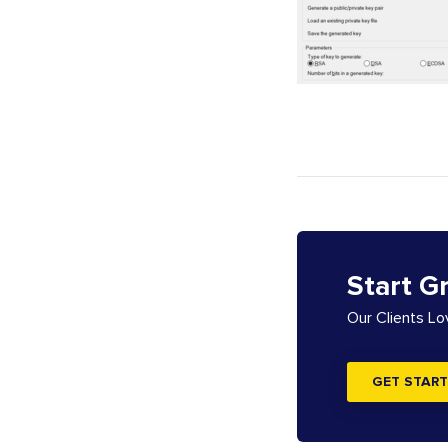
Start G
Our Clients L
GET START