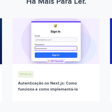
Há Mais Para Ler.
Node.js
Autenticação no Next.js: Como
funciona e como implementá-la