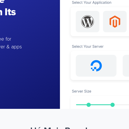
 Its
e for
ver & apps