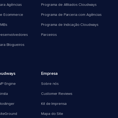
ara Agências
Programa de Afiliados Cloudways
e Ecommerce
Programa de Parceria com Agências
SMBs
Programa de Indicação Cloudways
esenvolvedores
Parceiros
ra Blogueiros
oudways
Empresa
WP Engine
Sobre nós
insta
Customer Reviews
ostinger
Kit de Imprensa
SiteGround
Mapa do Site