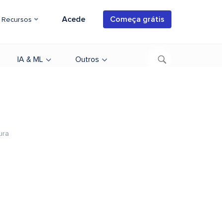
Acede
Começa grátis
Recursos
IA & ML
Outros
ura