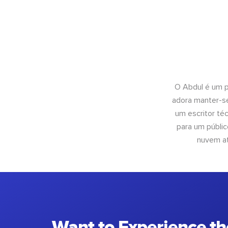
O Abdul é um pr
adora manter-se
um escritor té
para um públic
nuvem at
Want to Experience th