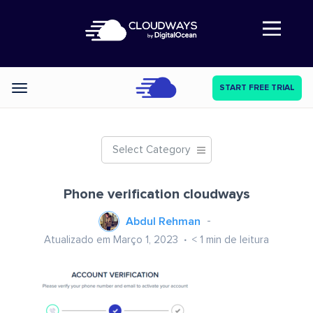
Abre a navegação
START FREE TRIAL
Categories
Select Category
Phone verification cloudways
Abdul Rehman
Atualizado em Março 1, 2023
< 1
min de leitura