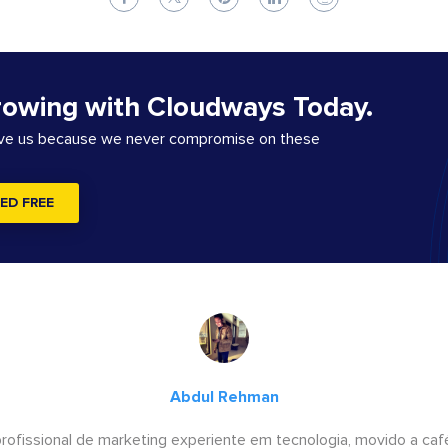
rowing with Cloudways Today.
ove us because we never compromise on these
ED FREE
Abdul Rehman
ofissional de marketing experiente em tecnologia, movido a café 