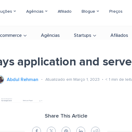
luções
Agências
Afiliado
Blogue
Preços
-commerce
Agências
Startups
Afiliados
ys application and server
Abdul Rehman
Atualizado em Março 1, 2023
< 1
min de leit
Share This Article