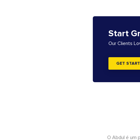
Start G
Our Clients L
GET START
O Abdul é um pr