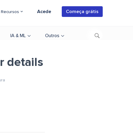
Acede
Começa grátis
Recursos
IA & ML
Outros
 details
ura