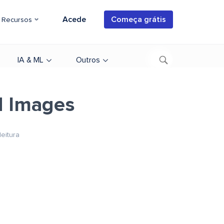
Acede
Começa grátis
Recursos
IA & ML
Outros
d Images
leitura