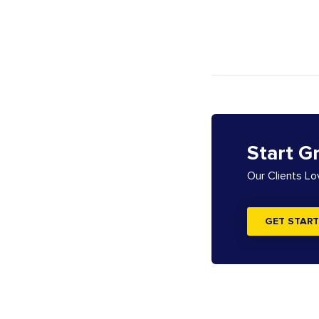
Start G
Our Clients L
GET START