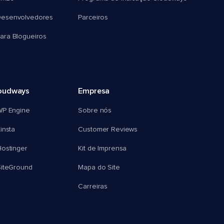
esenvolvedores
Parceiros
ra Blogueiros
oudways
Empresa
WP Engine
Sobre nós
insta
Customer Reviews
ostinger
Kit de Imprensa
SiteGround
Mapa do Site
Carreiras