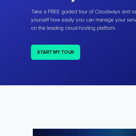
Take a FREE guided tour of Cloudways and se
yourself how easily you can manage your ser
on the leading cloud-hosting platform.
START MY TOUR