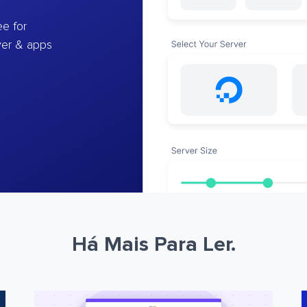
e for
ver & apps
Há Mais Para Ler.