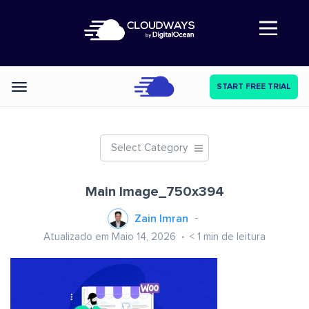
Abre a navegação
START FREE TRIAL
Categories
Select Category
Main Image_750x394
Zain Imran
Atualizado em Maio 14, 2026
< 1
min de leitura