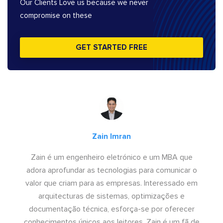
Our Clients Love us because we never
compromise on these
GET STARTED FREE
Zain Imran
Zain é um engenheiro eletrónico e um MBA que
adora aprofundar as tecnologias para comunicar o
valor que criam para as empresas. Interessado em
arquitecturas de sistemas, optimizações e
documentação técnica, esforça-se por oferecer
conhecimentos únicos aos leitores. Zain é um fã de