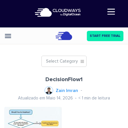
Abre a navegação
START FREE TRIAL
Categories
Select Category
DecisionFlow1
Zain Imran
Atualizado em Maio 14, 2026
< 1
min de leitura