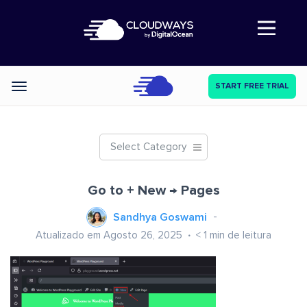
Abre a navegação
START FREE TRIAL
Categories
Select Category
Go to + New → Pages
Sandhya Goswami
Atualizado em Agosto 26, 2025
< 1
min de leitura