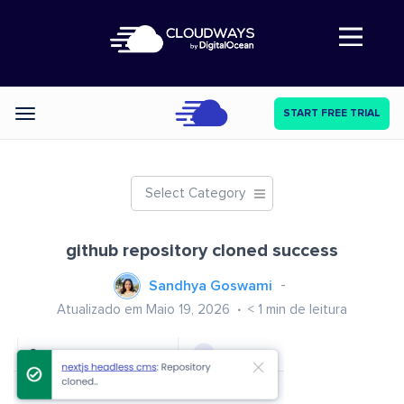
Abre a navegação
START FREE TRIAL
Categories
Select Category
github repository cloned success
Sandhya Goswami
Atualizado em Maio 19, 2026
< 1
min de leitura