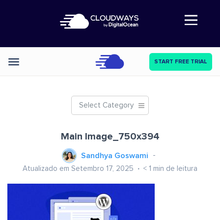
Abre a navegação
START FREE TRIAL
Categories
Select Category
Main Image_750x394
Sandhya Goswami
Atualizado em Setembro 17, 2025
< 1
min de leitura