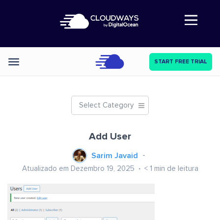
Abre a navegação
START FREE TRIAL
Categories
Select Category
Add User
Sarim Javaid
Atualizado em Dezembro 19, 2025
< 1
min de leitura