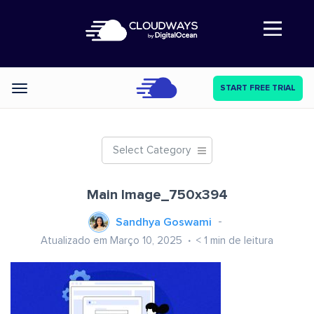
Abre a navegação
START FREE TRIAL
Categories
Select Category
Main Image_750x394
Sandhya Goswami
Atualizado em Março 10, 2025
< 1
min de leitura