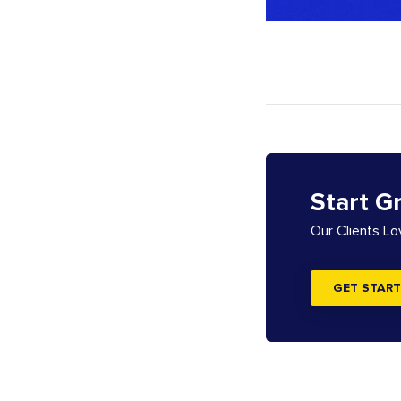
Start G
Our Clients L
GET START