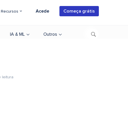
Acede
Começa grátis
Recursos
IA & ML
Outros
 leitura