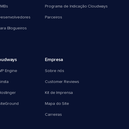
SMBs
Programa de Indicação Cloudways
esenvolvedores
Parceiros
ra Blogueiros
oudways
Empresa
WP Engine
Sobre nós
insta
Customer Reviews
ostinger
Kit de Imprensa
SiteGround
Mapa do Site
Carreiras