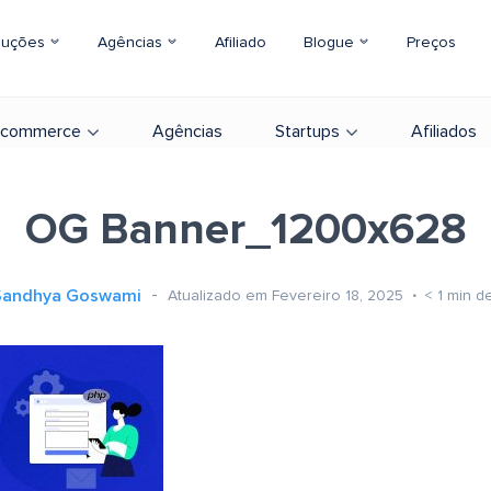
luções
Agências
Afiliado
Blogue
Preços
-commerce
Agências
Startups
Afiliados
OG Banner_1200x628
Sandhya Goswami
Atualizado em Fevereiro 18, 2025
< 1
min de