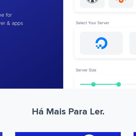
e for
ver & apps
Há Mais Para Ler.