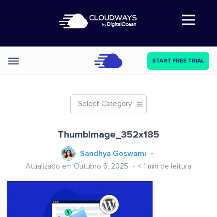
Abre a navegação
START FREE TRIAL
Categories
Select Category
ThumbImage_352x185
Sandhya Goswami
Atualizado em Outubro 6, 2025
< 1
min de leitura