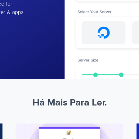
e for
ver & apps
Há Mais Para Ler.