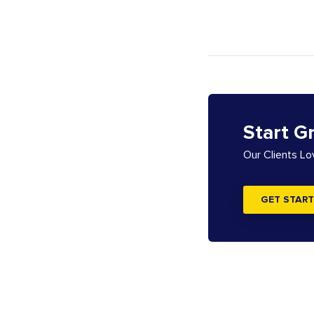
Start G
Our Clients L
GET START