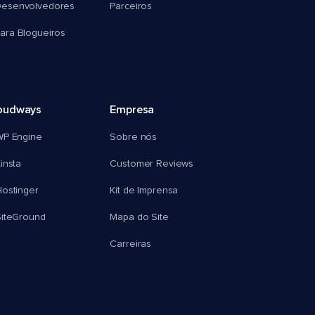
esenvolvedores
Parceiros
ra Blogueiros
oudways
Empresa
WP Engine
Sobre nós
insta
Customer Reviews
ostinger
Kit de Imprensa
SiteGround
Mapa do Site
Carreiras