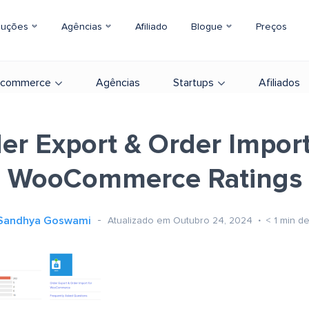
luções
Agências
Afiliado
Blogue
Preços
-commerce
Agências
Startups
Afiliados
er Export & Order Import
WooCommerce Ratings
Sandhya Goswami
Atualizado em Outubro 24, 2024
< 1
min de