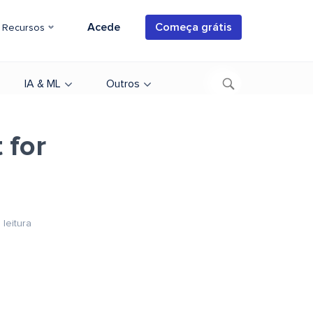
Acede
Começa grátis
Recursos
IA & ML
Outros
 for
 leitura