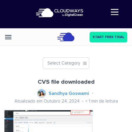
Abre a navegação
START FREE TRIAL
Categories
Select Category
CVS file downloaded
Sandhya Goswami
Atualizado em Outubro 24, 2024
< 1
min de leitura