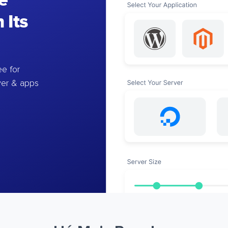
e
 Its
e for
ver & apps