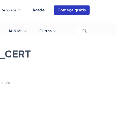
Acede
Começa grátis
Recursos
IA & ML
Outros
_CERT
leitura