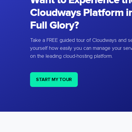
Want to Experience th
Cloudways Platform in
Full Glory?
Take a FREE guided tour of Cloudways and se
yourself how easily you can manage your ser
on the leading cloud-hosting platform.
START MY TOUR