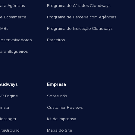
ara Agências
Programa de Afiliados Cloudways
e Ecommerce
Programa de Parceria com Agências
SMBs
Programa de Indicação Cloudways
esenvolvedores
Parceiros
ra Blogueiros
oudways
Empresa
WP Engine
Sobre nós
insta
Customer Reviews
ostinger
Kit de Imprensa
SiteGround
Mapa do Site