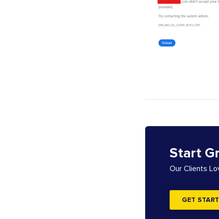
Start G
Our Clients L
GET START