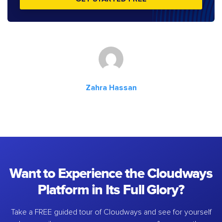
Zahra Hassan
Want to Experience the Cloudways
Platform in Its Full Glory?
Take a FREE guided tour of Cloudways and see for yourself