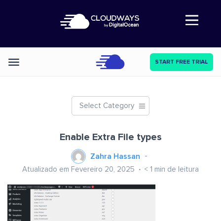
Abre a navegação
START FREE TRIAL
Categories
Select Category
Enable Extra File types
Zahra Hassan
Atualizado em Fevereiro 20, 2025
< 1
min de leitura