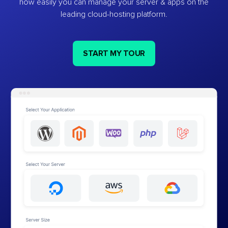
how easily you can manage your server & apps on the
leading cloud-hosting platform.
START MY TOUR