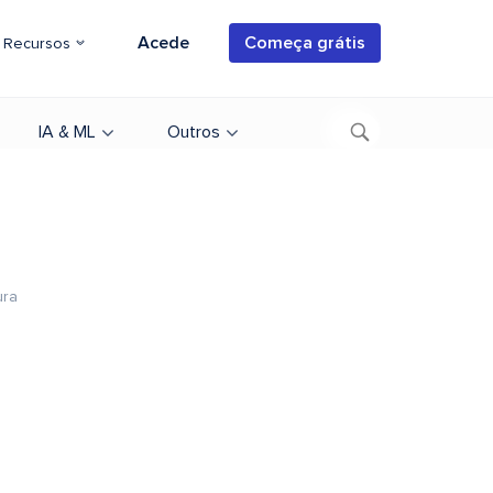
Acede
Começa grátis
Recursos
IA & ML
Outros
ura