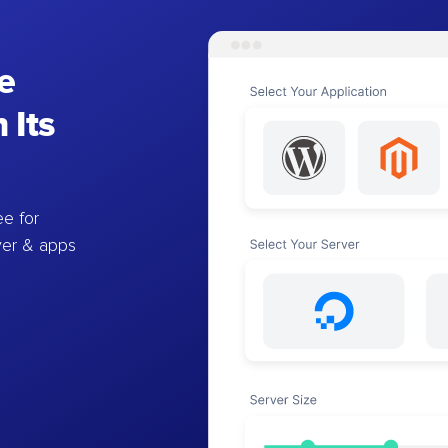
e
 Its
e for
ver & apps