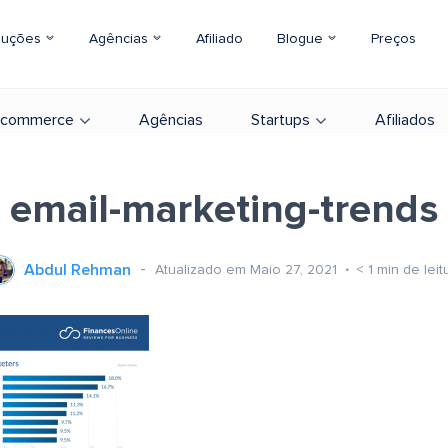
luções
Agências
Afiliado
Blogue
Preços
-commerce
Agências
Startups
Afiliados
email-marketing-trends
Abdul Rehman
Atualizado em Maio 27, 2021
< 1
min de leit