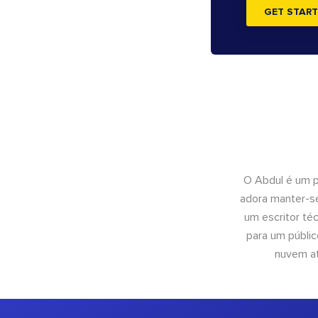
GET START
O Abdul é um pr
adora manter-se
um escritor té
para um públic
nuvem at