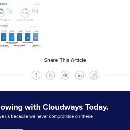
Share This Article
rowing with Cloudways Today.
ove us because we never compromise on these