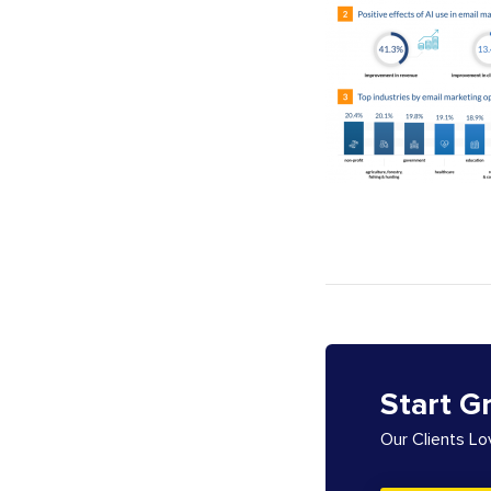
Start G
Our Clients L