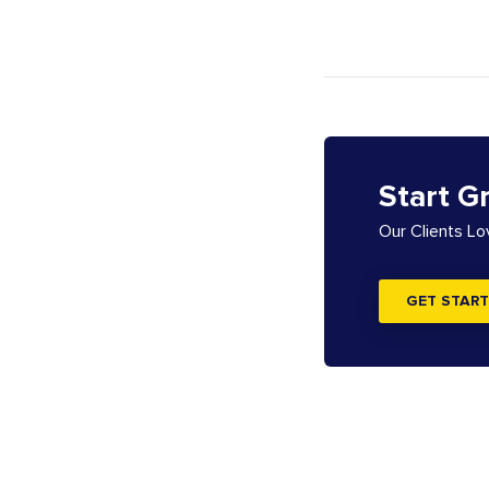
Start G
Our Clients L
GET START