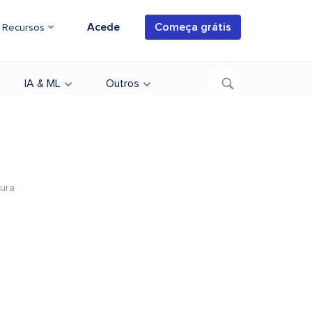
Acede
Começa grátis
Recursos
IA & ML
Outros
tura