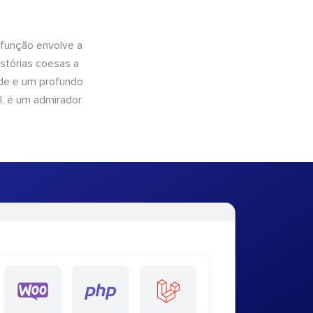
 função envolve a
istórias coesas a
dade e um profundo
l, é um admirador