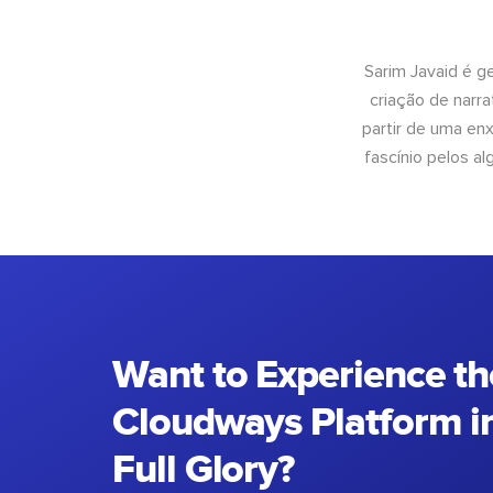
Sarim Javaid é g
criação de narra
partir de uma enx
fascínio pelos a
Want to Experience th
Cloudways Platform in
Full Glory?