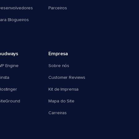
esenvolvedores
Parceiros
ra Blogueiros
oudways
Empresa
WP Engine
Sobre nós
insta
Customer Reviews
ostinger
Kit de Imprensa
SiteGround
Mapa do Site
Carreiras