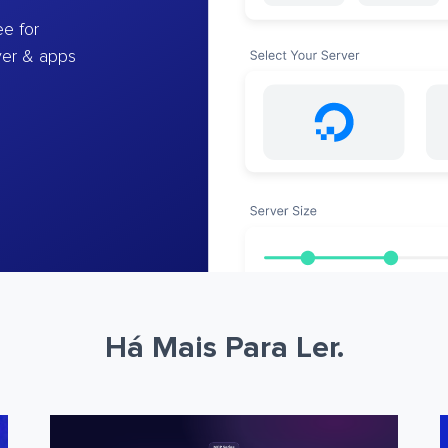
e for
ver & apps
Há Mais Para Ler.