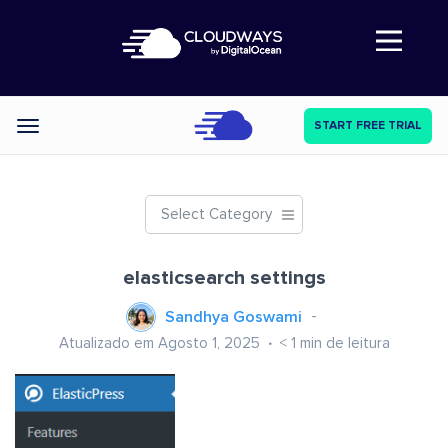
Abre a navegação
START FREE TRIAL
Categories
Select Category
elasticsearch settings
Sandhya Goswami
Atualizado em Agosto 1, 2025
< 1
min de leitura