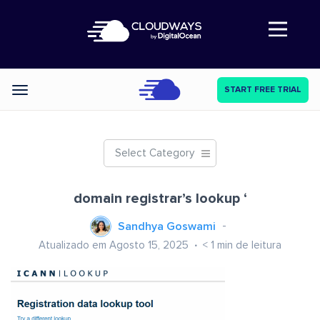
Abre a navegação
START FREE TRIAL
Categories
Select Category
domain registrar’s lookup ‘
Sandhya Goswami
Atualizado em Agosto 15, 2025
< 1
min de leitura