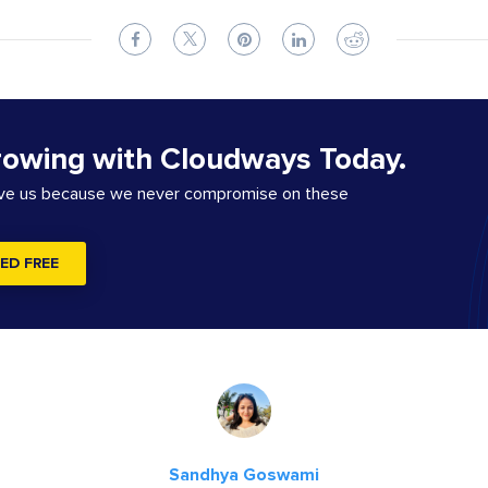
rowing with Cloudways Today.
ove us because we never compromise on these
ED FREE
Sandhya Goswami