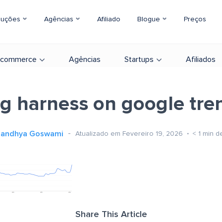
luções
Agências
Afiliado
Blogue
Preços
-commerce
Agências
Startups
Afiliados
g harness on google tre
Sandhya Goswami
Atualizado em Fevereiro 19, 2026
< 1
min de
Share This Article