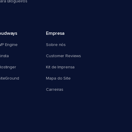
ra Blogueiros
oudways
Empresa
WP Engine
Sobre nós
insta
Customer Reviews
ostinger
Kit de Imprensa
SiteGround
Mapa do Site
Carreiras