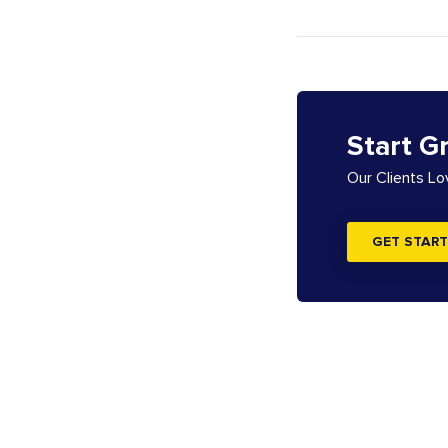
Start G
Our Clients L
GET START