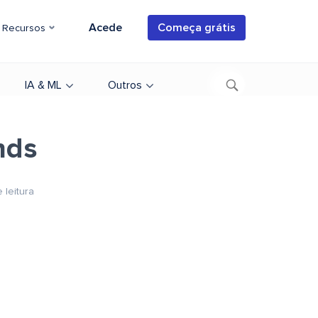
Acede
Começa grátis
Recursos
IA & ML
Outros
nds
 leitura