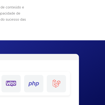
 de conteúdo e
apacidade de
 do sucesso das