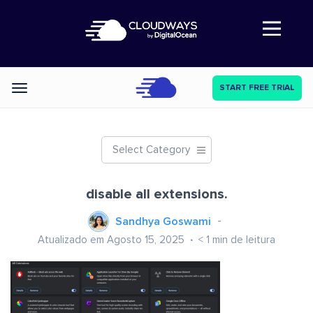
Abre a navegação
START FREE TRIAL
Categories
Select Category
disable all extensions.
Sandhya Goswami
Atualizado em Agosto 15, 2025
< 1
min de leitura