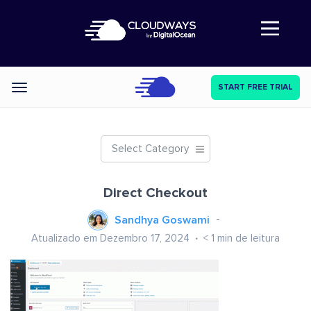
Abre a navegação
START FREE TRIAL
Categories
Select Category
Direct Checkout
Sandhya Goswami
Atualizado em Dezembro 17, 2024
< 1
min de leitura