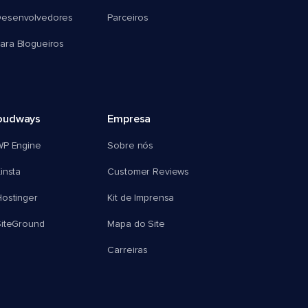
esenvolvedores
Parceiros
ra Blogueiros
oudways
Empresa
WP Engine
Sobre nós
insta
Customer Reviews
ostinger
Kit de Imprensa
SiteGround
Mapa do Site
Carreiras