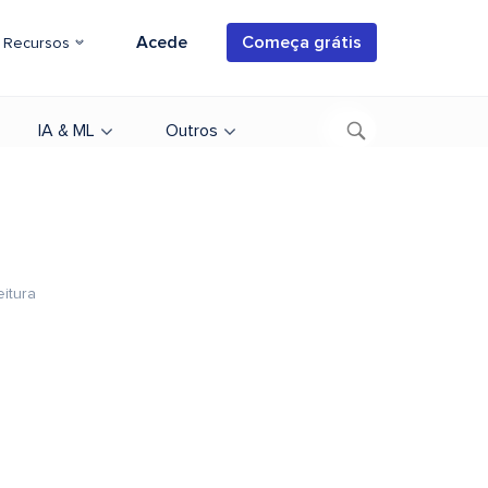
Acede
Começa grátis
Recursos
IA & ML
Outros
eitura