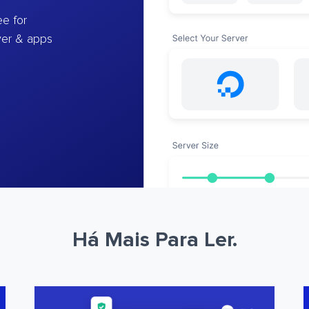
e for
ver & apps
Há Mais Para Ler.