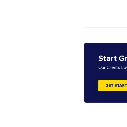
Start G
Our Clients L
GET START