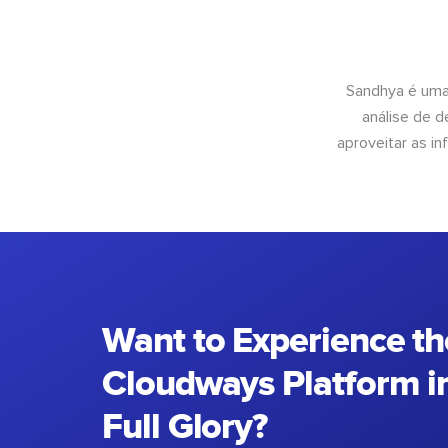
Sandhya é uma
análise de 
aproveitar as 
Want to Experience th
Cloudways Platform in
Full Glory?