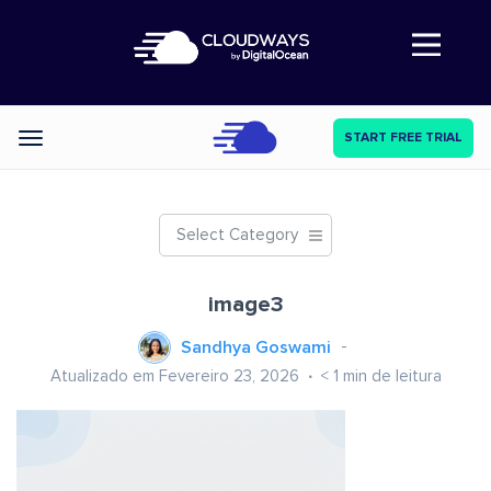
Abre a navegação
START FREE TRIAL
Categories
Select Category
image3
Sandhya Goswami
Atualizado em Fevereiro 23, 2026
< 1
min de leitura